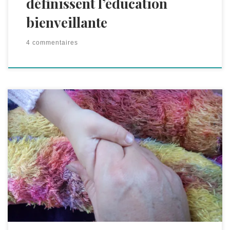
définissent l’éducation
bienveillante
4 commentaires
Je serai tentée de répondre « parce que tous les
parents veulent être bienveillants avec leurs enfants ».
Mais c’est beaucoup plus compliqué que cela. C’est
plus compliqué parce que oui, tous les parents veulent
le meilleur pour leurs enfants. Ils veulent que leurs
bambins deviennent des adultes responsables,
respectueux, polis, qu’ils sachent s’adapter, qu’ils
soient forts, qu’ils trouvent leur place dans le monde,
qu’ils arrivent à surmonter les épreuves de la vie,
qu’ils « réussissent », etc., mais surtout, on souhaite