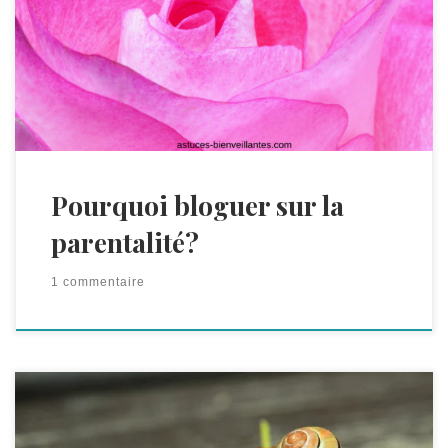
pourquoi moi (et beaucoup d’autres car je ne suis pas
la seule dans ce cas), je me suis lancée dans l’aventure
de bloguer sur la parentalité. Vous allez me dire: « mais
qu’est-ce que ça peut faire? Nous ce qui nous intéresse
sur astuces bienveillantes, c’est de mieux comprendre
le fonctionnement des enfants et d’améliorer nos
relations avec eux. » Certes, je comprends. Ne vous
inquiétez pas, cet article contient une […]
Pourquoi bloguer sur la
parentalité?
1 commentaire
Lorsque Violaine du blog 365-jeux-en-famille.com m’a
proposé de participer au carnaval d’articles (dont