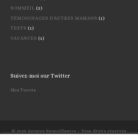
SOMMEIL
(2)
TÉMOIGNAGES D'AUTRES MAMANS
(1)
TESTS
(1)
VACANCES
(1)
Suivez-moi sur Twitter
Mes Tweets
© 2026
Astuces bienveillantes
– Tous droits réservés