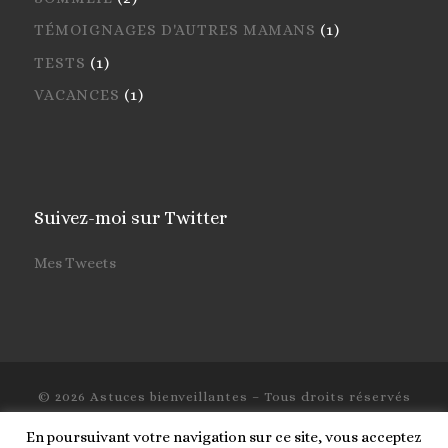
TÉMOIGNAGES D'AUTRES MAMANS
(1)
TESTS
(1)
VACANCES
(1)
Suivez-moi sur Twitter
Mes Tweets
© 2026
Astuces bienveillantes
– Tous droits réservés
Propulsé par
WP
– Réalisé avec the
Thème Customizr
En poursuivant votre navigation sur ce site, vous acceptez