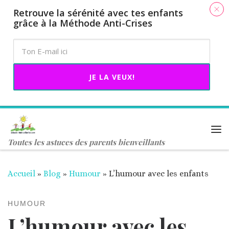
​Retrouve la sérénité avec tes enfants
​
Passer au contenu
grâce à la Méthode Anti-Crises
JE LA VEUX!
Me
Toutes les astuces des parents bienveillants
Accueil
»
Blog
»
Humour
»
L’humour avec les enfants
HUMOUR
L’humour avec les