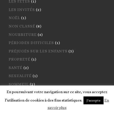
LES FÊTES
(1)
LES INVITÉS
(2)
NOËL
(1)
NON CLASSÉ
(8)
NOURRITURE
(4)
PÉRIODES DIFFICILES
(1)
PRÉJUGÉS SUR LES ENFANTS
(3)
PROPRETÉ
(1)
SANTÉ
(2)
SEXUALITÉ
(1)
SOMMEIL
(2)
En poursuivant votre navigation sur ce site, vous acceptez
TÉMOIGNAGES D'AUTRES MAMANS
(1)
l’utilisation de cookies à des fins statistiques.
En
TESTS
(1)
J'accepte
savoir plus
VACANCES
(1)