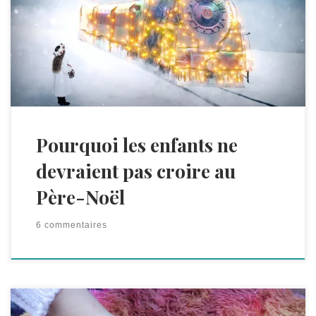
n’arrivez pas à vous décider. Du genre: Si je décides
qu’il ou elle croit au Père-Noël: – je lui ment – je
perpétue une tradition faussée – j’entretiens le
système commercial (voir cet article sur des
alternatives commerciales) -etc. Si je décides qu’il ou
elle ne croit pas au Père-Noël: – comment gérer avec
l’entourage? – comment ça se passe avec les autres
enfants qui y croient? – qu’est-ce que je dis aux […]
Pourquoi les enfants ne
devraient pas croire au
Père-Noël
6 commentaires
Je serai tentée de répondre « parce que tous les